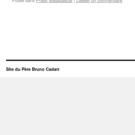
Publié dans
Prado Madagascar
|
Laisser un commentaire
Site du Père Bruno Cadart