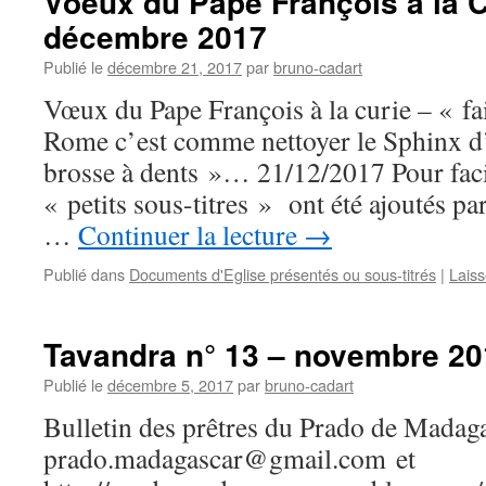
Voeux du Pape François à la C
décembre 2017
Publié le
décembre 21, 2017
par
bruno-cadart
Vœux du Pape François à la curie – « fai
Rome c’est comme nettoyer le Sphinx d
brosse à dents »… 21/12/2017 Pour facili
« petits sous-titres » ont été ajoutés p
…
Continuer la lecture
→
Publié dans
Documents d'Eglise présentés ou sous-titrés
|
Lais
Tavandra n° 13 – novembre 20
Publié le
décembre 5, 2017
par
bruno-cadart
Bulletin des prêtres du Prado de Madag
prado.madagascar@gmail.com et