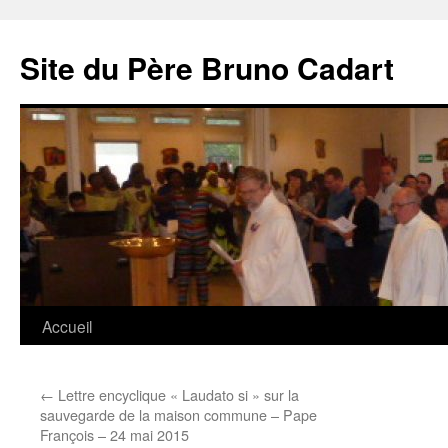
Site du Père Bruno Cadart
Aller
Accueil
au
←
Lettre encyclique « Laudato si » sur la
contenu
sauvegarde de la maison commune – Pape
François – 24 mai 2015