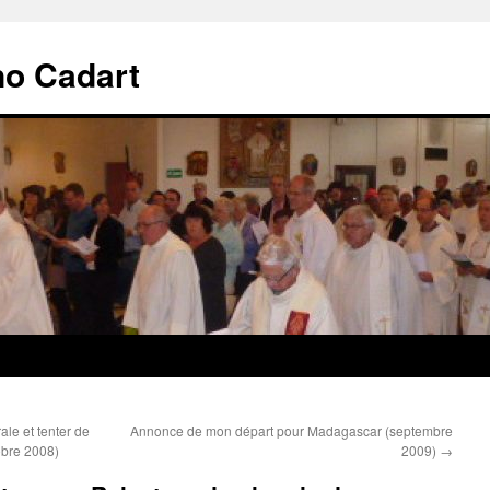
no Cadart
le et tenter de
Annonce de mon départ pour Madagascar (septembre
tobre 2008)
2009)
→