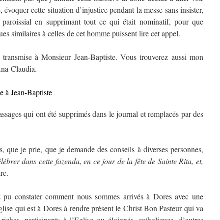
e, évoquer cette situation d’injustice pendant la messe sans insister,
al paroissial en supprimant tout ce qui était nominatif, pour que
ues similaires à celles de cet homme puissent lire cet appel.
 été transmise à Monsieur Jean-Baptiste. Vous trouverez aussi mon
Ana-Claudia.
se à Jean-Baptiste
assages qui ont été supprimés dans le journal et remplacés par des
is, que je prie, que je demande des conseils à diverses personnes,
lébrer dans cette fazenda, en ce jour de la fête de Sainte Rita, et,
re.
z pu constater comment nous sommes arrivés à Dores avec une
glise qui est à Dores à rendre présent le Christ Bon Pasteur qui va
riches, participants à l’Eglise ou éloignés, catholiques, d’autres