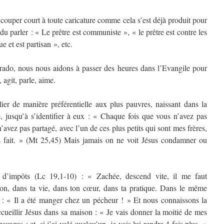
r couper court à toute caricature comme cela s’est déjà produit pour
du parler : « Le prêtre est communiste », « le prêtre est contre les
ue et est partisan », etc.
Prado, nous nous aidons à passer des heures dans l’Evangile pour
 agit, parle, aime.
lier de manière préférentielle aux plus pauvres, naissant dans la
, jusqu’à s’identifier à eux : « Chaque fois que vous n’avez pas
avez pas partagé, avec l’un de ces plus petits qui sont mes frères,
s fait. » (Mt 25,45) Mais jamais on ne voit Jésus condamner ou
ur d’impôts (Lc 19,1-10) : « Zachée, descend vite, il me faut
on, dans ta vie, dans ton cœur, dans ta pratique. Dans le même
nt : « Il a été manger chez un pécheur ! » Et nous connaissons la
cueillir Jésus dans sa maison : « Je vais donner la moitié de mes
auvres ; et, si j’ai volé quelqu’un, je vais lui rendre 4 fois plus. »