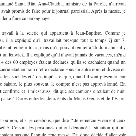
unauté Santa Rita. Ana-Claudia, ministre de la Parole, n’arrivait
avait promis de faire pour le journal paroissial. Après la messe, je
ider à faire ce témoignage.
travail à la scierie qui appartient à Jean-Baptiste. Comme je
, il a expliqué qu’il travaillait presque tout le temps 7j sur 7,
était rentré « tôt », mais qu’il pouvait rentrer à 2h du matin s’il y
t un fenwick. Il a expliqué qu’il n’avait jamais de vacances, même
ls 4 des 60 employés étaient déclarés, qu’ils se cachaient quand un
scierie était en train d’être déclarée sous un autre nom et divisée en
 lois sociales et à des impôts, et que, quand il vont présenter leur
e salaire, le plus souvent, le compte n’est pas approvisionné. En
 confirmé et il m’est aussi dit que ses camions circulent de nuit,
 passe à Dores entre les deux états du Minas Gerais et de l’Esprit
er ou non, et si je célébrais, que dire ? Je remercie vivement ceux
seillé. Ce sont les personnes qui ont dénoncé la situation qui ont
naient pas que j’annule cette messe. J’ai donc décidé d’aller voir