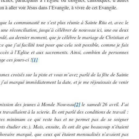
cun à aller voir Jésus dans l’Evangile, à vivre de cet Evangile.
it que la communauté ne s’est plus réunie à Sainte Rita et, avec le
 une réconciliation, jusqu’à célébrer de nouveau ici, une ou deux
dé, au dernier moment, que je célèbre le mariage de Christian et
e que j’ai facilité tout pour que cela soit possible, comme je fais
accès à l’Eglise et aux sacrements. Ainsi, combien de personnes
ge ces jours-ci !
[1]
mes croisés sur la piste et vous m’avez parlé de la fête de Sainte
 et j’ai marqué immédiatement la date, et je me réjouissais de venir
 mission des jeunes à Monde Nouveau
[2]
le samedi 26 avril. J’ai
ls travaillaient à la scierie. Ils ont parlé des conditions de travail :
laires minimum ce qui reste bas et ne permet pas de se soigner
s étudier etc.). Mais, ensuite, ils ont dit que beaucoup n’étaient
d’horaire marqué, que ceux qui étaient mensualisés n’avaient pas