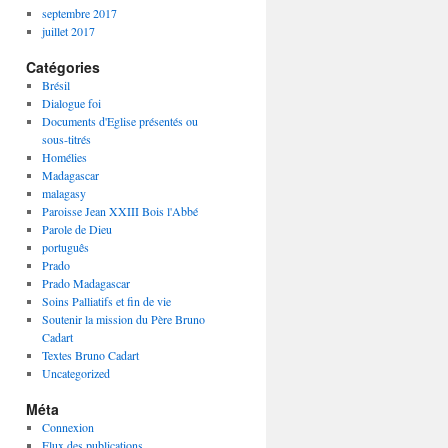
septembre 2017
juillet 2017
Catégories
Brésil
Dialogue foi
Documents d'Eglise présentés ou
sous-titrés
Homélies
Madagascar
malagasy
Paroisse Jean XXIII Bois l'Abbé
Parole de Dieu
português
Prado
Prado Madagascar
Soins Palliatifs et fin de vie
Soutenir la mission du Père Bruno
Cadart
Textes Bruno Cadart
Uncategorized
Méta
Connexion
Flux des publications