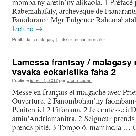
momba ny aretin’ny alikaola. 1 Préfacé
Rabemahafaly, archevêque de Fianarant
Fanolorana: Mgr Fulgence Rabemahafa
lecture
→
Publié dans
malagasy
|
Laisser un commentaire
Lamessa frantsay / malagasy 
vavaka eokaristika faha 2
Publié le
juillet 11, 2017
par
bruno-cadart
Messe en français et malgache avec Priè
Ouverture. 2 Fanombohan’ny faombam-P
Pénitentiel 2 Fifonana. 2 Je confesse à
amin’Andriamanitra. 2 Seigneur prends 
prends pitié. 3 Tompo ô, mamindra …
C