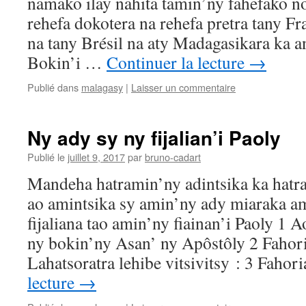
namako ilay nahita tamin’ny fahefako n
rehefa dokotera na rehefa pretra tany Fr
na tany Brésil na aty Madagasikara ka 
Bokin’i …
Continuer la lecture
→
Publié dans
malagasy
|
Laisser un commentaire
Ny ady sy ny fijalian’i Paoly
Publié le
juillet 9, 2017
par
bruno-cadart
Mandeha hatramin’ny adintsika ka hatra
ao amintsika sy amin’ny ady miaraka am
fijaliana tao amin’ny fiainan’i Paoly 1
ny bokin’ny Asan’ ny Apôstôly 2 Fahori
Lahatsoratra lehibe vitsivitsy : 3 Faho
lecture
→